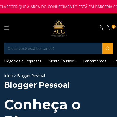
ARECER QUE A ARCA DO CONHECIMENTO ESTÁ EM PARCERIA COM 
0
Negócios e Empresas
Mente Saúdavel
Lançamentos
E
Início
>
Blogger Pessoal
Blogger Pessoal
Conheça o