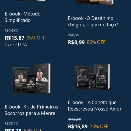
E-book- Método
E-book -O Desânimo
Simplificado
chegou, o que eu faço?
R$24,32
R$6,99
R$15,87
35
% OFF
R$0,99
86
% OFF
3
x
de
R$5,88
E-book - A Caneta que
E-book -Kit de Primeiros
Reescreveu Nosso Amor
Socorros para a Mente
R$65,00
R$23,12
R$15,89
76
% OFF
R$8,79
62
% OFF