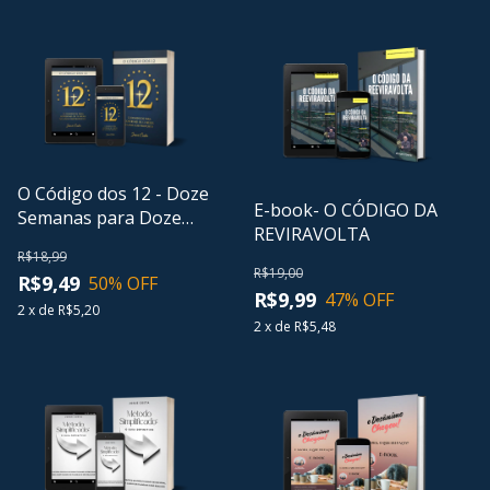
O Código dos 12 - Doze
E-book- O CÓDIGO DA
Semanas para Doze
REVIRAVOLTA
Meses do ano
R$18,99
R$19,00
R$9,49
50
% OFF
R$9,99
47
% OFF
2
x
de
R$5,20
2
x
de
R$5,48