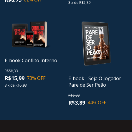
3
x
de
R$5,89
E-book Conflito Interno
R$58,33
R$15,99
73
% OFF
E-book - Seja O Jogador -
Pare de Ser Peão
3
x
de
R$5,93
R$6,99
R$3,89
44
% OFF