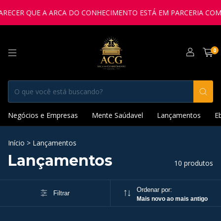
ECER QUE A ARCA DO CONHECIMENTO ESTÁ EM PARCERIA COM A 
0
Negócios e Empresas
Mente Saúdavel
Lançamentos
E
Início
>
Lançamentos
Lançamentos
10 produtos
Ordenar por:
Filtrar
Mais novo ao mais antigo