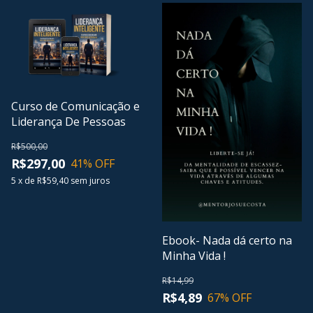
Curso de Comunicação e
Liderança De Pessoas
R$500,00
R$297,00
41
% OFF
5
x
de
R$59,40
sem juros
Ebook- Nada dá certo na
Minha Vida !
R$14,99
R$4,89
67
% OFF