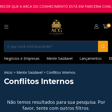
R QUE A ARCA DO CONHECIMENTO ESTÁ EM PARCERIA COM A IGR
0
Negócios e Empresas
Mente Saúdavel
Lançamentos
E
Início
>
Mente Saúdavel
>
Conflitos Internos
Conflitos Internos
Não temos resultados para sua pesquisa. Por
favor, tente com outros filtros.